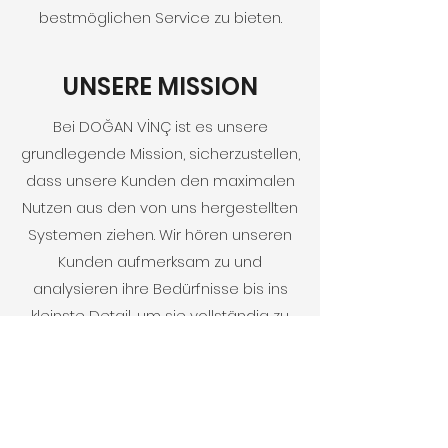
bestmöglichen Service zu bieten.
UNSERE MISSION
Bei DOĞAN VİNÇ ist es unsere
grundlegende Mission, sicherzustellen,
dass unsere Kunden den maximalen
Nutzen aus den von uns hergestellten
Systemen ziehen. Wir hören unseren
Kunden aufmerksam zu und
analysieren ihre Bedürfnisse bis ins
kleinste Detail, um sie vollständig zu
verstehen. Auf Basis der gewonnenen
Erkenntnisse starten wir unseren
Produktionsprozess und bieten
Lösungen an, die über